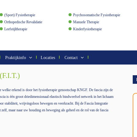
(Sport) Fysiotherapie
Psychosomatische Fysiotherapie
Orthopedische Revalidatie
Manuele Therapie
Leefstijltherapie
Kinderfysiotherapie
Praktijkinfo
Locaties
Contact
.I.T.)
e welke erkend is door het fysiotherapie genootschap KNGF. De fascia zijn de
scia is één groot driedimensionaal elastisch bindweefsel netwerk in het lichaam
oor stabiliteit, wrijvingsloos bewegen en veerkracht. Bij de Fascia Integratie
t zelf, maar naar uw houding en beweging als geheel en de rol van de fascia