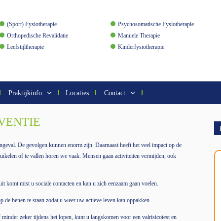
(Sport) Fysiotherapie
Psychosomatische Fysiotherapie
Orthopedische Revalidatie
Manuele Therapie
Leefstijltherapie
Kinderfysiotherapie
Praktijkinfo
Locaties
Contact
VENTIE
ngeval. De gevolgen kunnen enorm zijn. Daarnaast heeft het veel impact op de
ikelen of te vallen horen we vaak. Mensen gaan activiteiten vermijden, ook
t komt mist u sociale contacten en kan u zich eenzaam gaan voelen.
op de benen te staan zodat u weer uw actieve leven kan oppakken.
 minder zeker tijdens het lopen, kunt u langskomen voor een valrisicotest en