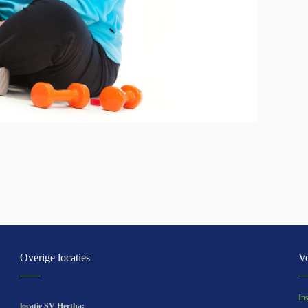
Overige locaties
Vo
In
locatie SV Hertha: