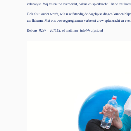
valanalyse. Wij testen uw evenwicht, balans en spierkracht. Uit de test komt
Ook als u ouder wordt, wilt u zelfstandig de dagelijkse dingen kunnen blijve
uw lichaam. Met ons beweegprogramma verbetert u uw spierkracht en evenwi
Bel ons: 0297 – 267112, of mail naar: info@vbfysio.nl