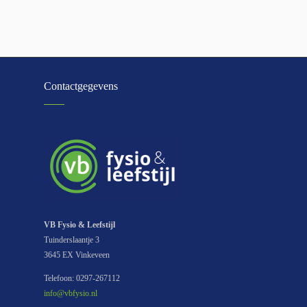
Contactgegevens
VB Fysio & Leefstijl
Tuinderslaantje 3
3645 EX Vinkeveen
Telefoon: 0297-267112
info@vbfysio.nl