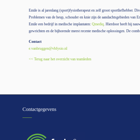
Emile is al jarenlang (sport)fysiotherapeut en zelf groot sportliefhebber. Di
Problemen van de heup, schouder en knie zijn de aandachtsgebieden van Em
Emile een bedrijf in medische implantaten:
Qmediq
. Hierdoor heeft hij nau
gewrichten en de bijhorende meest recente medische oplossingen. De combina
Contact
e.vanbruggen@vbfysio.nl
<< Terug naar het overzicht van teamleden
Contactgegevens