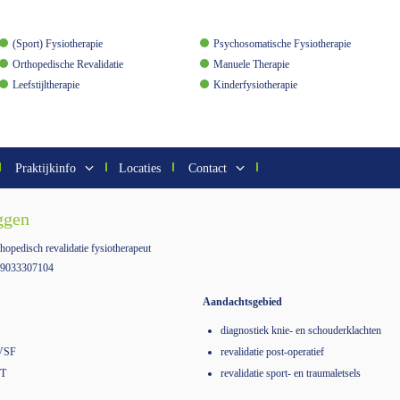
(Sport) Fysiotherapie
Psychosomatische Fysiotherapie
Orthopedische Revalidatie
Manuele Therapie
Leefstijltherapie
Kinderfysiotherapie
Praktijkinfo
Locaties
Contact
ggen
hopedisch revalidatie fysiotherapeut
 49033307104
Aandachtsgebied
diagnostiek knie- en schouderklachten
NVSF
revalidatie post-operatief
MT
revalidatie sport- en traumaletsels