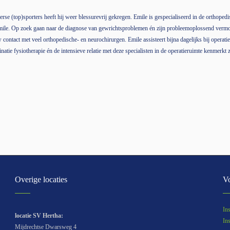
verse (top)sporters heeft hij weer blessurevrij gekregen. Emile is gespecialiseerd in de orthopedi
ile. Op zoek gaan naar de diagnose van gewrichtsproblemen én zijn probleemoplossend vermog
w contact met veel orthopedische- en neurochirurgen. Emile assisteert bijna dagelijks bij opera
tie fysiotherapie én de intensieve relatie met deze specialisten in de operatieruimte kenmerkt
Overige locaties
Vo
In
locatie SV Hertha:
In
Mijdrechtse Dwarsweg 4