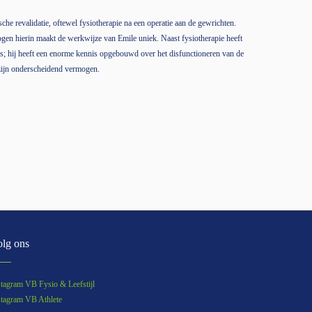
sche revalidatie, oftewel fysiotherapie na een operatie aan de gewrichten.
en hierin maakt de werkwijze van Emile uniek. Naast fysiotherapie heeft
ties; hij heeft een enorme kennis opgebouwd over het disfunctioneren van de
 zijn onderscheidend vermogen.
lg ons
stagram VB Fysio & Leefstijl
stagram VB Athlete