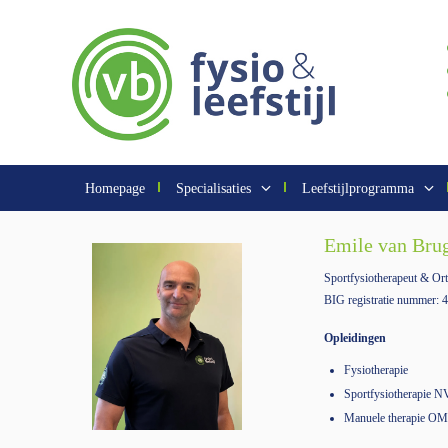
Homepage
Specialisaties
Leefstijlprogramma
Emile van Bru
Sportfysiotherapeut & Ort
BIG registratie nummer:
Opleidingen
Fysiotherapie
Sportfysiotherapie 
Manuele therapie O